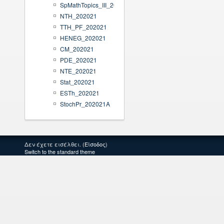
SpMathTopics_III_202021
NTH_202021
TTH_PF_202021
HENEG_202021
CM_202021
PDE_202021
NTE_202021
Stat_202021
ESTh_202021
StochPr_202021Α
Δεν έχετε εισέλθει. (
Είσοδος
)
Switch to the standard theme