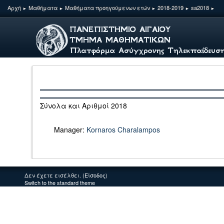
Αρχή
Μαθήματα
Μαθήματα προηγούμενων ετών
2018-2019
sa2018
►
►
►
►
►
Περίληψη
Σύνολα και Αριθμοί 2018
Manager:
Kornaros Charalampos
Δεν έχετε εισέλθει. (
Είσοδος
)
Switch to the standard theme