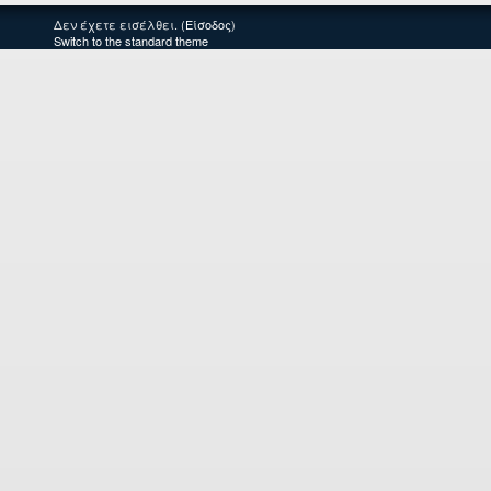
Δεν έχετε εισέλθει. (
Είσοδος
)
Switch to the standard theme